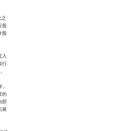
此之
行股
参股
过入
银行
径。
年。
者的
内部
拓展