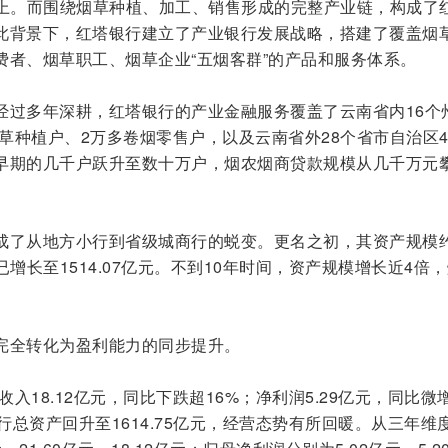
以上。而围绕烟草种植、加工、销售形成的完整产业链，构成了
此背景下，红塔银行建立了产业银行发展战略，搭建了覆盖烟
费者、烟草职工、烟草企业“五烟客群”的产品和服务体系。
经过多年深耕，红塔银行的产业金融服务覆盖了云南省内16个
烟草种植户、2万多卷烟零售户，以及云南省外28个省市自治区4
早期的几千户跃升至数十万户，烟农烟商贷款规模从几千万元
成了从地方小行到省级城商行的蜕变。更名之初，其资产规模
，已增长至1514.07亿元。不到10年时间，资产规模增长近4倍
完全转化为盈利能力的同步提升。
收入18.12亿元，同比下跌超16%；净利润5.29亿元，同比微
，该行总资产回升至1614.75亿元，经营态势有所回暖。从三年维