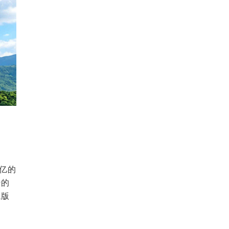
亿的
势的
域版