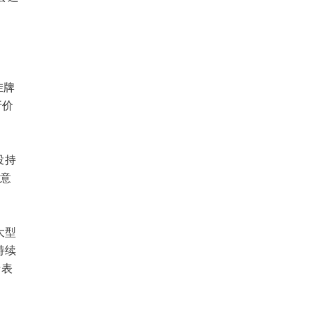
挂牌
折价
投持
，意
大型
持续
于表