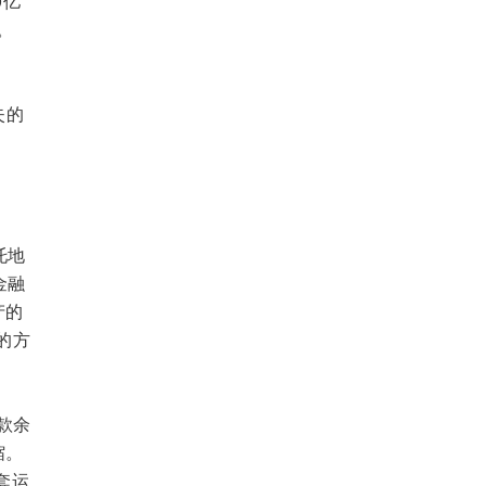
0亿
。
失的
托地
金融
产的
的方
款余
缩。
套运