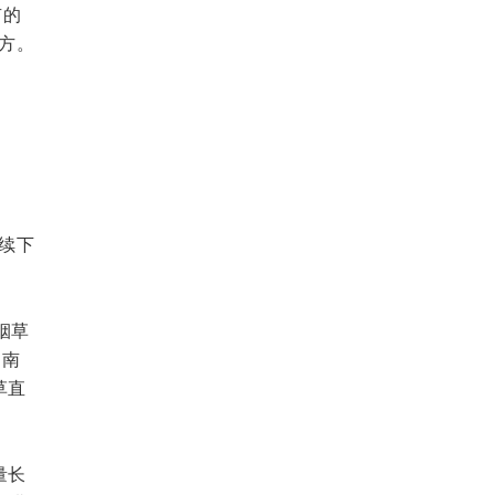
有的
让方。
。
续下
烟草
云南
草直
量长