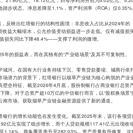
、21.60亿元、18.12亿元；归母净利润分别为5.02亿元、5.2
地踏步状态。净息差降至1.1%，资产利润率（ROA）仅0.35%
后，反映出红塔银行的结构性困境：非息收入占比从2024年的
7%，投资收益大幅缩水，公允价值变动损益进一步走低。仅有减值损
减值损失同比下降48.4%——支撑了利润的微增。
25年的损益表，而在其独有的“产业链场景”及其不可复制性。
护城河。在国有大行业务持续下沉、零售贷款萎缩、城商行依
市场潜力的背景下，红塔银行以烟草产业链为核心构筑的产业
壁垒特征。截至2026年4月底，股份制银行占商业银行总资
持续下降。对于总资产超10万亿的中信银行而言，以“股权换场景”
云南市场、获取烟草产业链金融资源提供了新的通道。
塔银行的增长动能也在发生变化。截至2025年末，该行各项贷
00.92亿元实现了稳步增长，而个人贷款规模117.41亿元出现收
至1.14%，拨备覆盖率升至282.03%，资产质量有所修复。这