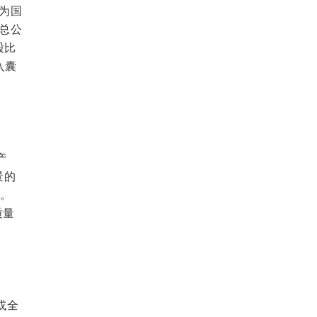
为国
总公
股比
入囊
产
景的
间。
质量
或全