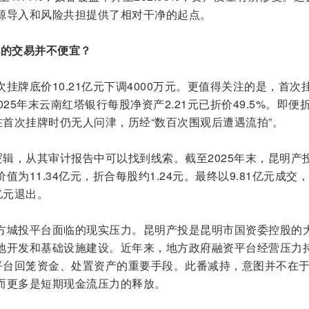
源导入和风险共担提供了相对干净的起点。
8亿的交易并不便宜？
次挂牌底价10.21亿元下调4000万元。更值得关注的是，首次
2025年末云南红塔银行每股净资产2.21元已折价49.5%。即便
在首次挂牌时仍无人问津，历经“数百次围观后遭遇流拍”。
逻辑，从其审计报告中可以找到线索。截至2025年末，昆明产
为11.34亿元，折合每股约1.24元。最终以9.81亿元成交
3亿元退出。
方城投平台面临的现实压力。昆明产投是昆明市国资委控股的
地开发和基础设施建设。近年来，地方政府融资平台经营压力
分平台回笼资金、处置资产的重要手段。此番减持，意图并不在
而更多是短期现金流压力的释放。