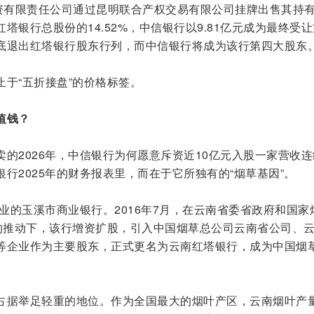
投资有限责任公司通过昆明联合产权交易有限公司挂牌出售其持
塔银行总股份的14.52%，中信银行以9.81亿元成为最终受
底退出红塔银行股东行列，而中信银行将成为该行第四大股东
于“五折接盘”的价格标签。
值钱？
的2026年，中信银行为何愿意斥资近10亿元入股一家营收连
行2025年的财务报表里，而在于它所独有的“烟草基因”。
开业的玉溪市商业银行。2016年7月，在云南省委省政府和国家
署的推动下，该行增资扩股，引入中国烟草总公司云南省公司、
等企业作为主要股东，正式更名为云南红塔银行，成为中国烟
占据举足轻重的地位。作为全国最大的烟叶产区，云南烟叶产