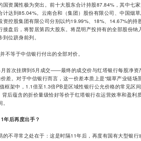
国资属性极为突出。前十大股东合计持股87.84%，其中七家
计达到85.04%。云南合和（集团）股份有限公司、中国烟草
控股集团有限公司分别以约19.99%、18%、14.67%的持
行接盘后，将暂居第四大股东。将昆明产投持有的全部股份纳
步到位跻身前列。
，并不等于中信银行付出的全部对价。
4月首次挂牌到5月成交——最终的成交价与红塔银行每股净资
元的价差。对于中信银行而言，这一价差本质上是“烟草产业链场
值框架中，1.1倍至1.3倍PB是区域性银行公允价格的常见区
倍，背后蕴含的折价量级恰好等价于红塔银行在运营效率和盈利
间。
11年后再度出手？
易的不寻常之处在于：这是时隔11年后，再度有国有大型银行