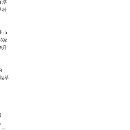
红塔
草种
州市
3家
攀升
约
，烟草
增
度